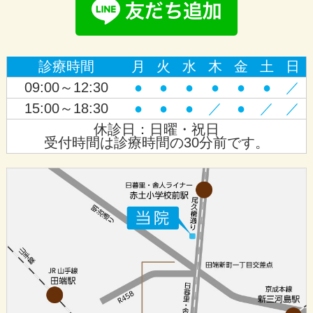
診療時間
月
火
水
木
金
土
日
09:00～12:30
●
●
●
●
●
●
／
15:00～18:30
●
●
●
／
●
／
／
休診日：日曜・祝日
受付時間は診療時間の30分前です。