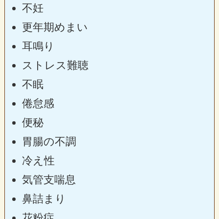
不妊
更年期めまい
耳鳴り
ストレス難聴
不眠
倦怠感
便秘
胃腸の不調
冷え性
気管支喘息
鼻詰まり
花粉症