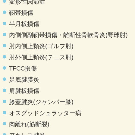
変形性関節症
靱帯損傷
半月板損傷
内側側副靭帯損傷・離断性骨軟骨炎(野球肘)
肘内側上顆炎(ゴルフ肘)
肘外側上顆炎(テニス肘)
TFCC損傷
足底腱膜炎
肩腱板損傷
膝蓋腱炎(ジャンパー膝)
オスグッドシュラッター病
肉離れ(筋断裂)